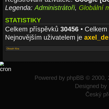
Legenda:
Administrátoři
,
Globální 
STATISTIKY
Celkem příspěvků
30456
• Celkem
Nejnovějším uživatelem je
axel_de
Obsah fóra
Powered by
phpBB
© 2000, 
Designed by
Český př