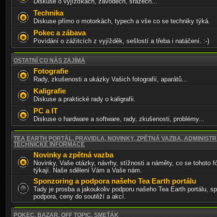
Diskuse o vyjížďkách, závodech, srazech...
Technika
Diskuse přímo o motorkách, typech a vše co se techniky týká.
Pokec a zábava
Povídání o zážitcích z vyjížděk, sešlostí a třeba i natáčení. :-)
OSTATNÍ CO NÁS ZAJÍMÁ
Fotografie
Rady, zkušenosti a ukázky Vašich fotografií, aparátů...
Kaligrafie
Diskuse a praktické rady o kaligrafii.
PC a IT
Diskuse o hardware a software, rady, zkušenosti, problémy...
TEA EARTH PORTÁL, PRAVIDLA, NOVINKY, ZPĚTNÁ VAZBA, ADMINISTR
TECHNICKÉ INFORMACE
Novinky a zpětná vazba
Novinky, Vaše otázky, návrhy, stížnosti a náměty, co se tohoto f
týkají. Naše sdělení Vám a Vaše nám.
Sponzoring a podpora našeho Tea Earth portálu
Tady je prosba a jakoukoliv podporu našeho Tea Earth portálu, sp
podpora, ceny do soutěží a akcí.
POKEC, BAZAR, OFF TOPIC, SMEŤÁK