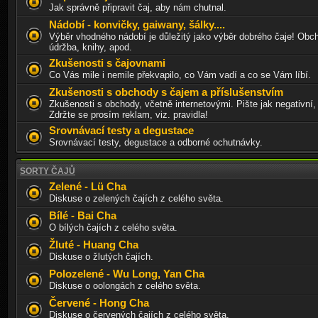
Jak správně připravit čaj, aby nám chutnal.
Nádobí - konvičky, gaiwany, šálky....
Výběr vhodného nádobí je důležitý jako výběr dobrého čaje! Obch
údržba, knihy, apod.
Zkušenosti s čajovnami
Co Vás mile i nemile překvapilo, co Vám vadí a co se Vám líbí.
Zkušenosti s obchody s čajem a příslušenstvím
Zkušenosti s obchody, včetně internetovými. Pište jak negativní, 
Zdržte se prosím reklam, viz. pravidla!
Srovnávací testy a degustace
Srovnávací testy, degustace a odborné ochutnávky.
SORTY ČAJŮ
Zelené - Lü Cha
Diskuse o zelených čajích z celého světa.
Bílé - Bai Cha
O bílých čajích z celého světa.
Žluté - Huang Cha
Diskuse o žlutých čajích.
Polozelené - Wu Long, Yan Cha
Diskuse o oolongách z celého světa.
Červené - Hong Cha
Diskuse o červených čajích z celého světa.