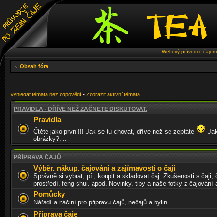
Webový průvodce čajem 
Obsah fóra
Vyhledat témata bez odpovědí
•
Zobrazit aktivní témata
PRAVIDLA - DŘÍVE NEŽ ZAČNETE DISKUTOVAT.
Pravidla
Čtěte jako první!!! Jak se tu chovat, dříve než se zeptáte
Jak
obrázky?....
PŘÍPRAVA ČAJŮ
Výběr, nákup, čajování a zajímavosti o čaji
Správně si vybrat, pít, koupit a skladovat čaj. Zkušenosti s čaji, 
prostředí, feng shui, apod. Novinky, tipy a naše fotky z čajování
Pomůcky
Nářadí a náčiní pro připravu čajů, nečajů a bylin.
Příprava čaje