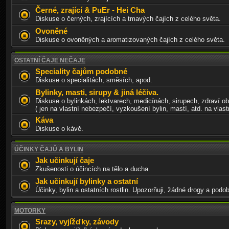
Černé, zrající & PuEr - Hei Cha
Diskuse o černých, zrajících a tmavých čajích z celého světa.
Ovoněné
Diskuse o ovoněných a aromatizovaných čajích z celého světa.
OSTATNÍ ČAJE NEČAJE
Speciality čajům podobné
Diskuse o specialitách, směsích, apod.
Bylinky, masti, sirupy & jiná léčiva.
Diskuse o bylinkách, lektvarech, medicínách, sirupech, zdraví o
( jen na vlastní nebezpečí, vyzkoušení bylin, mastí, atd. na vlastn
Káva
Diskuse o kávě.
ÚČINKY ČAJŮ A BYLIN
Jak učinkují čaje
Zkušenosti o účincích na tělo a ducha.
Jak učinkují bylinky a ostatní
Účinky, bylin a ostatních rostlin. Upozorňuji, žádné drogy a podo
MOTORKY
Srazy, vyjížďky, závody