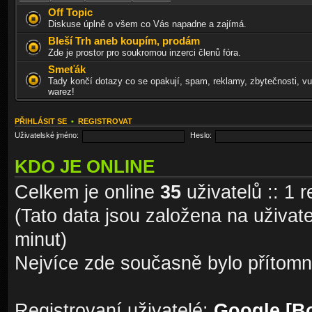
Off Topic
Diskuse úplně o všem co Vás napadne a zajímá.
Bleší Trh aneb koupím, prodám
Zde je prostor pro soukromou inzerci členů fóra.
Smeťák
Tady končí dotazy co se opakují, spam, reklamy, zbytečnosti, vu
warez!
PŘIHLÁSIT SE
•
REGISTROVAT
Uživatelské jméno:
Heslo:
KDO JE ONLINE
Celkem je online
35
uživatelů :: 1 
(Tato data jsou založena na uživatel
minut)
Nejvíce zde současně bylo přítom
Registrovaní uživatelé:
Google [Bo