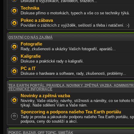
Diskuse o vyjížďkách, závodech, srazech...
Technika
Diskuse přímo o motorkách, typech a vše co se techniky týká.
Pokec a zábava
Povídání o zážitcích z vyjížděk, sešlostí a třeba i natáčení. :-)
OSTATNÍ CO NÁS ZAJÍMÁ
Fotografie
Rady, zkušenosti a ukázky Vašich fotografií, aparátů...
Kaligrafie
Diskuse a praktické rady o kaligrafii.
PC a IT
Diskuse o hardware a software, rady, zkušenosti, problémy...
TEA EARTH PORTÁL, PRAVIDLA, NOVINKY, ZPĚTNÁ VAZBA, ADMINISTR
TECHNICKÉ INFORMACE
Novinky a zpětná vazba
Novinky, Vaše otázky, návrhy, stížnosti a náměty, co se tohoto f
týkají. Naše sdělení Vám a Vaše nám.
Sponzoring a podpora našeho Tea Earth portálu
Tady je prosba a jakoukoliv podporu našeho Tea Earth portálu, sp
podpora, ceny do soutěží a akcí.
POKEC, BAZAR, OFF TOPIC, SMEŤÁK