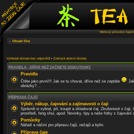
Webový průvodce čajem 
Obsah fóra
Vyhledat témata bez odpovědí
•
Zobrazit aktivní témata
PRAVIDLA - DŘÍVE NEŽ ZAČNETE DISKUTOVAT.
Pravidla
Čtěte jako první!!! Jak se tu chovat, dříve než se zeptáte
Jak
obrázky?....
PŘÍPRAVA ČAJŮ
Výběr, nákup, čajování a zajímavosti o čaji
Správně si vybrat, pít, koupit a skladovat čaj. Zkušenosti s čaji, 
prostředí, feng shui, apod. Novinky, tipy a naše fotky z čajování
Pomůcky
Nářadí a náčiní pro připravu čajů, nečajů a bylin.
Příprava čaje