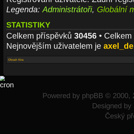
Legenda:
Administrátoři
,
Globální 
STATISTIKY
Celkem příspěvků
30456
• Celkem
Nejnovějším uživatelem je
axel_de
Obsah fóra
Powered by
phpBB
© 2000, 
Designed by
Český př