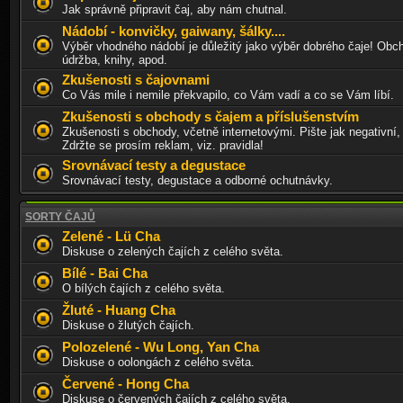
Jak správně připravit čaj, aby nám chutnal.
Nádobí - konvičky, gaiwany, šálky....
Výběr vhodného nádobí je důležitý jako výběr dobrého čaje! Obch
údržba, knihy, apod.
Zkušenosti s čajovnami
Co Vás mile i nemile překvapilo, co Vám vadí a co se Vám líbí.
Zkušenosti s obchody s čajem a příslušenstvím
Zkušenosti s obchody, včetně internetovými. Pište jak negativní, 
Zdržte se prosím reklam, viz. pravidla!
Srovnávací testy a degustace
Srovnávací testy, degustace a odborné ochutnávky.
SORTY ČAJŮ
Zelené - Lü Cha
Diskuse o zelených čajích z celého světa.
Bílé - Bai Cha
O bílých čajích z celého světa.
Žluté - Huang Cha
Diskuse o žlutých čajích.
Polozelené - Wu Long, Yan Cha
Diskuse o oolongách z celého světa.
Červené - Hong Cha
Diskuse o červených čajích z celého světa.