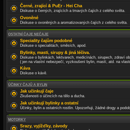
Černé, zrající & PuEr - Hei Cha
Diskuse o černých, zrajících a tmavých čajích z celého světa.
Ovoněné
Diskuse o ovoněných a aromatizovaných čajích z celého světa.
OSTATNÍ ČAJE NEČAJE
Speciality čajům podobné
Diskuse o specialitách, směsích, apod.
Bylinky, masti, sirupy & jiná léčiva.
Diskuse o bylinkách, lektvarech, medicínách, sirupech, zdraví o
( jen na vlastní nebezpečí, vyzkoušení bylin, mastí, atd. na vlastn
Káva
Diskuse o kávě.
ÚČINKY ČAJŮ A BYLIN
Jak učinkují čaje
Zkušenosti o účincích na tělo a ducha.
Jak učinkují bylinky a ostatní
Účinky, bylin a ostatních rostlin. Upozorňuji, žádné drogy a podo
MOTORKY
Srazy, vyjížďky, závody