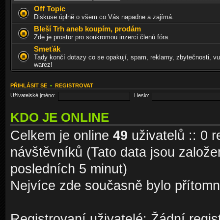
Off Topic
Diskuse úplně o všem co Vás napadne a zajímá.
Bleší Trh aneb koupím, prodám
Zde je prostor pro soukromou inzerci členů fóra.
Smeťák
Tady končí dotazy co se opakují, spam, reklamy, zbytečnosti, vu
warez!
PŘIHLÁSIT SE
•
REGISTROVAT
Uživatelské jméno:
Heslo:
KDO JE ONLINE
Celkem je online
49
uživatelů :: 0 
návštěvníků (Tato data jsou založena
posledních 5 minut)
Nejvíce zde současně bylo přítom
Registrovaní uživatelé: Žádní regis