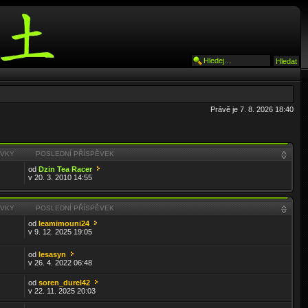
Právě je 7. 8. 2026 18:40
ĚVKY
POSLEDNÍ PŘÍSPĚVEK
od
Dzin Tea Racer
v 20. 3. 2010 14:55
ĚVKY
POSLEDNÍ PŘÍSPĚVEK
od
leamimouni24
v 9. 12. 2025 19:05
od
lesasyn
v 26. 4. 2022 06:48
od
soren_durel42
v 22. 11. 2025 20:03