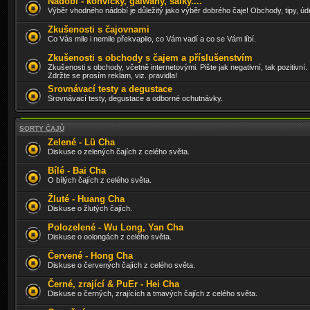
Nádobí - konvičky, gaiwany, šálky....
Výběr vhodného nádobí je důležitý jako výběr dobrého čaje! Obchody, tipy, úd
Zkušenosti s čajovnami
Co Vás mile i nemile překvapilo, co Vám vadí a co se Vám líbí.
Zkušenosti s obchody s čajem a příslušenstvím
Zkušenosti s obchody, včetně internetovými. Pište jak negativní, tak pozitivní.
Zdržte se prosím reklam, viz. pravidla!
Srovnávací testy a degustace
Srovnávací testy, degustace a odborné ochutnávky.
SORTY ČAJŮ
Zelené - Lü Cha
Diskuse o zelených čajích z celého světa.
Bílé - Bai Cha
O bílých čajích z celého světa.
Žluté - Huang Cha
Diskuse o žlutých čajích.
Polozelené - Wu Long, Yan Cha
Diskuse o oolongách z celého světa.
Červené - Hong Cha
Diskuse o červených čajích z celého světa.
Černé, zrající & PuEr - Hei Cha
Diskuse o černých, zrajících a tmavých čajích z celého světa.