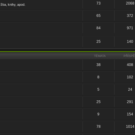
73
2068
ržba, knihy, apod.
65
372
84
971
25
140
TÉMATA
PŘÍSP
38
408
8
102
5
24
25
291
9
154
78
1014