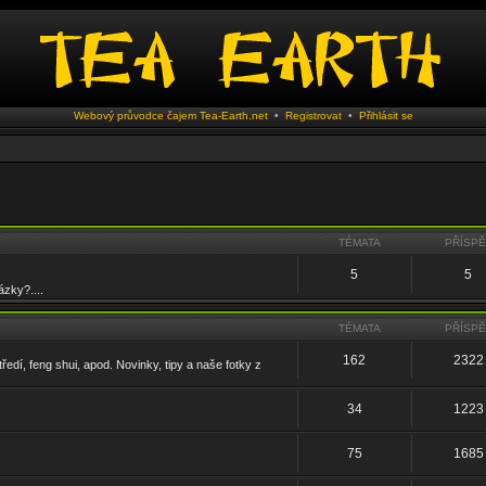
Webový průvodce čajem Tea-Earth.net
•
Registrovat
•
Přihlásit se
TÉMATA
PŘÍSP
5
5
zky?....
TÉMATA
PŘÍSP
162
2322
tředí, feng shui, apod. Novinky, tipy a naše fotky z
34
1223
75
1685