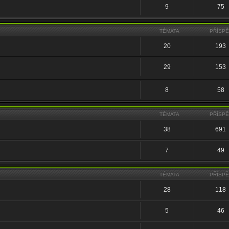
9
75
TÉMATA
PŘÍSP
20
193
29
153
8
58
TÉMATA
PŘÍSP
38
691
7
49
TÉMATA
PŘÍSP
28
118
5
46