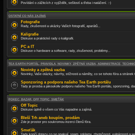
Povídání o zážitcích z vyjížděk, sešlostí a třeba i natáčení. :-)
OSTATNÍ CO NÁS ZAJÍMÁ
Fotografie
Rady, zkušenosti a ukázky Vašich fotografií, aparátů...
Kaligrafie
Diskuse a praktické rady o kaligrafii.
PC a IT
Diskuse o hardware a software, rady, zkušenosti, problémy...
TEA EARTH PORTÁL, PRAVIDLA, NOVINKY, ZPĚTNÁ VAZBA, ADMINISTRACE, TECHN
Novinky a zpětná vazba
Novinky, Vaše otázky, návrhy, stížnosti a náměty, co se tohoto fóra a stránek
Sponzoring a podpora našeho Tea Earth portálu
Tady je prosba a jakoukoliv podporu našeho Tea Earth portálu, sponzoring, da
POKEC, BAZAR, OFF TOPIC, SMEŤÁK
Off Topic
Diskuse úplně o všem co Vás napadne a zajímá.
Bleší Trh aneb koupím, prodám
Zde je prostor pro soukromou inzerci členů fóra.
Smeťák
Tady končí dotazy co se opakují, spam, reklamy, zbytečnosti, vulgárnosti a w