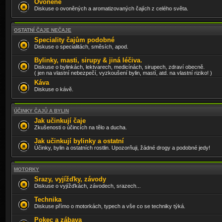
Ovoněné
Diskuse o ovoněných a aromatizovaných čajích z celého světa.
OSTATNÍ ČAJE NEČAJE
Speciality čajům podobné
Diskuse o specialitách, směsích, apod.
Bylinky, masti, sirupy & jiná léčiva.
Diskuse o bylinkách, lektvarech, medicínách, sirupech, zdraví obecně.
( jen na vlastní nebezpečí, vyzkoušení bylin, mastí, atd. na vlastní riziko! )
Káva
Diskuse o kávě.
ÚČINKY ČAJŮ A BYLIN
Jak učinkují čaje
Zkušenosti o účincích na tělo a ducha.
Jak učinkují bylinky a ostatní
Účinky, bylin a ostatních rostlin. Upozorňuji, žádné drogy a podobné jedy!
MOTORKY
Srazy, vyjížďky, závody
Diskuse o vyjížďkách, závodech, srazech...
Technika
Diskuse přímo o motorkách, typech a vše co se techniky týká.
Pokec a zábava