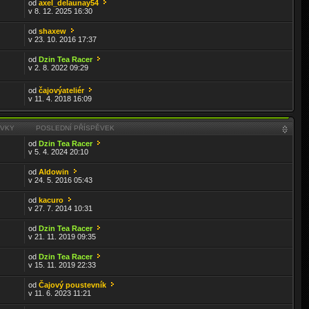
od
axel_delaunay54
v 8. 12. 2025 16:30
od
shaxew
v 23. 10. 2016 17:37
od
Dzin Tea Racer
v 2. 8. 2022 09:29
od
čajovýateliér
v 11. 4. 2018 16:09
ĚVKY
POSLEDNÍ PŘÍSPĚVEK
od
Dzin Tea Racer
v 5. 4. 2024 20:10
od
Aldowin
v 24. 5. 2016 05:43
od
kacuro
v 27. 7. 2014 10:31
od
Dzin Tea Racer
v 21. 11. 2019 09:35
od
Dzin Tea Racer
v 15. 11. 2019 22:33
od
Čajový poustevník
v 11. 6. 2023 11:21