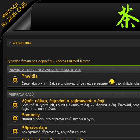
Obsah fóra
Vyhledat témata bez odpovědí
•
Zobrazit aktivní témata
PRAVIDLA - DŘÍVE NEŽ ZAČNETE DISKUTOVAT.
Pravidla
Čtěte jako první!!! Jak se tu chovat, dříve než se zeptáte
Jak vkládat obrá
PŘÍPRAVA ČAJŮ
Výběr, nákup, čajování a zajímavosti o čaji
Správně si vybrat, pít, koupit a skladovat čaj. Zkušenosti s čaji, čajování, pros
čajování a ochutnávek.
Pomůcky
Nářadí a náčiní pro připravu čajů, nečajů a bylin.
Příprava čaje
Jak správně připravit čaj, aby nám chutnal.