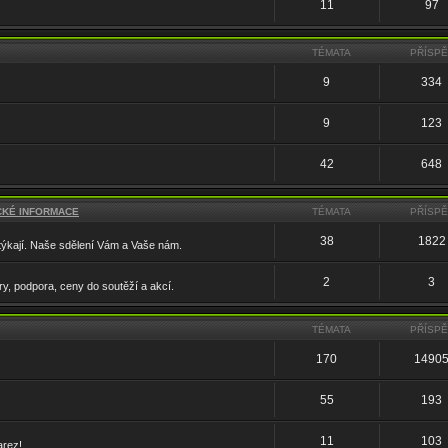
11
97
TÉMATA
PŘÍSP
9
334
9
123
42
648
ICKÉ INFORMACE
TÉMATA
PŘÍSP
38
1822
 týkají. Naše sdělení Vám a Vaše nám.
2
3
ry, podpora, ceny do soutěží a akcí.
TÉMATA
PŘÍSP
170
1490
55
193
11
103
arez!