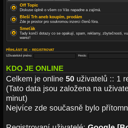
Off Topic
Diskuse úplně o všem co Vás napadne a zajímá.
Bleší Trh aneb koupím, prodám
Zde je prostor pro soukromou inzerci členů fóra.
Smeťák
Tady končí dotazy co se opakují, spam, reklamy, zbytečnosti, vu
warez!
PŘIHLÁSIT SE
•
REGISTROVAT
Uživatelské jméno:
Heslo:
KDO JE ONLINE
Celkem je online
50
uživatelů :: 1 
(Tato data jsou založena na uživatel
minut)
Nejvíce zde současně bylo přítom
Registrovaní uživatelé:
Google [Bo