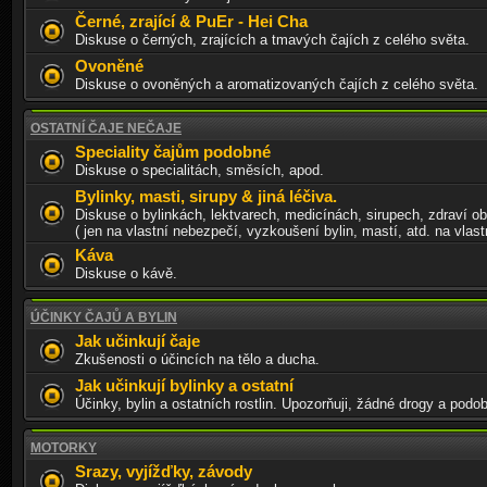
Černé, zrající & PuEr - Hei Cha
Diskuse o černých, zrajících a tmavých čajích z celého světa.
Ovoněné
Diskuse o ovoněných a aromatizovaných čajích z celého světa.
OSTATNÍ ČAJE NEČAJE
Speciality čajům podobné
Diskuse o specialitách, směsích, apod.
Bylinky, masti, sirupy & jiná léčiva.
Diskuse o bylinkách, lektvarech, medicínách, sirupech, zdraví o
( jen na vlastní nebezpečí, vyzkoušení bylin, mastí, atd. na vlastn
Káva
Diskuse o kávě.
ÚČINKY ČAJŮ A BYLIN
Jak učinkují čaje
Zkušenosti o účincích na tělo a ducha.
Jak učinkují bylinky a ostatní
Účinky, bylin a ostatních rostlin. Upozorňuji, žádné drogy a podo
MOTORKY
Srazy, vyjížďky, závody