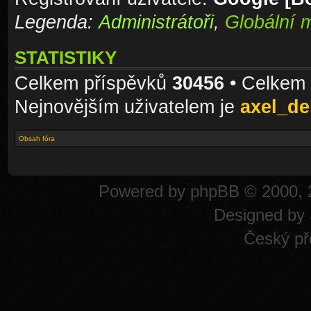
Legenda:
Administrátoři
,
Globální 
STATISTIKY
Celkem příspěvků
30456
• Celkem
Nejnovějším uživatelem je
axel_de
Obsah fóra
Powered by
phpBB
© 2000, 
Designed by
Český př