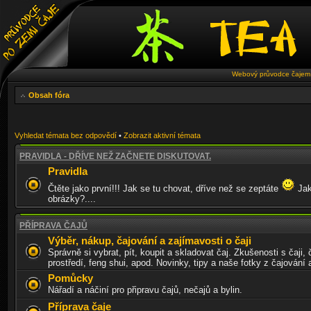
Webový průvodce čajem 
Obsah fóra
Vyhledat témata bez odpovědí
•
Zobrazit aktivní témata
PRAVIDLA - DŘÍVE NEŽ ZAČNETE DISKUTOVAT.
Pravidla
Čtěte jako první!!! Jak se tu chovat, dříve než se zeptáte
Jak
obrázky?....
PŘÍPRAVA ČAJŮ
Výběr, nákup, čajování a zajímavosti o čaji
Správně si vybrat, pít, koupit a skladovat čaj. Zkušenosti s čaji, 
prostředí, feng shui, apod. Novinky, tipy a naše fotky z čajování
Pomůcky
Nářadí a náčiní pro připravu čajů, nečajů a bylin.
Příprava čaje