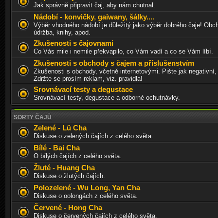
Jak správně připravit čaj, aby nám chutnal.
Nádobí - konvičky, gaiwany, šálky....
Výběr vhodného nádobí je důležitý jako výběr dobrého čaje! Obch
údržba, knihy, apod.
Zkušenosti s čajovnami
Co Vás mile i nemile překvapilo, co Vám vadí a co se Vám líbí.
Zkušenosti s obchody s čajem a příslušenstvím
Zkušenosti s obchody, včetně internetovými. Pište jak negativní, 
Zdržte se prosím reklam, viz. pravidla!
Srovnávací testy a degustace
Srovnávací testy, degustace a odborné ochutnávky.
SORTY ČAJŮ
Zelené - Lü Cha
Diskuse o zelených čajích z celého světa.
Bílé - Bai Cha
O bílých čajích z celého světa.
Žluté - Huang Cha
Diskuse o žlutých čajích.
Polozelené - Wu Long, Yan Cha
Diskuse o oolongách z celého světa.
Červené - Hong Cha
Diskuse o červených čajích z celého světa.