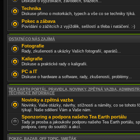
Diskuse o vyjížďkách, závodech, srazech...
Technika
Diskuse přímo o motorkách, typech a vše co se techniky týká.
Pokec a zábava
Povídání o zážitcích z vyjížděk, sešlostí a třeba i natáčení. :-)
OSTATNÍ CO NÁS ZAJÍMÁ
Fotografie
Rady, zkušenosti a ukázky Vašich fotografií, aparátů...
Kaligrafie
Diskuse a praktické rady o kaligrafii.
PC a IT
Diskuse o hardware a software, rady, zkušenosti, problémy...
TEA EARTH PORTÁL, PRAVIDLA, NOVINKY, ZPĚTNÁ VAZBA, ADMINISTR
TECHNICKÉ INFORMACE
Novinky a zpětná vazba
Novinky, Vaše otázky, návrhy, stížnosti a náměty, co se tohoto f
týkají. Naše sdělení Vám a Vaše nám.
Sponzoring a podpora našeho Tea Earth portálu
Tady je prosba a jakoukoliv podporu našeho Tea Earth portálu, sp
podpora, ceny do soutěží a akcí.
POKEC, BAZAR, OFF TOPIC, SMEŤÁK