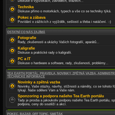
Diskuse o vyjížďkách, závodech, srazech...
Technika
Diskuse přímo o motorkách, typech a vše co se techniky týká.
Pokec a zábava
Povídání o zážitcích z vyjížděk, sešlostí a třeba i natáčení. :-)
OSTATNÍ CO NÁS ZAJÍMÁ
Fotografie
Rady, zkušenosti a ukázky Vašich fotografií, aparátů...
Kaligrafie
Diskuse a praktické rady o kaligrafii.
PC a IT
Diskuse o hardware a software, rady, zkušenosti, problémy...
TEA EARTH PORTÁL, PRAVIDLA, NOVINKY, ZPĚTNÁ VAZBA, ADMINISTR
TECHNICKÉ INFORMACE
Novinky a zpětná vazba
Novinky, Vaše otázky, návrhy, stížnosti a náměty, co se tohoto f
týkají. Naše sdělení Vám a Vaše nám.
Sponzoring a podpora našeho Tea Earth portálu
Tady je prosba a jakoukoliv podporu našeho Tea Earth portálu, sp
podpora, ceny do soutěží a akcí.
POKEC, BAZAR, OFF TOPIC, SMEŤÁK