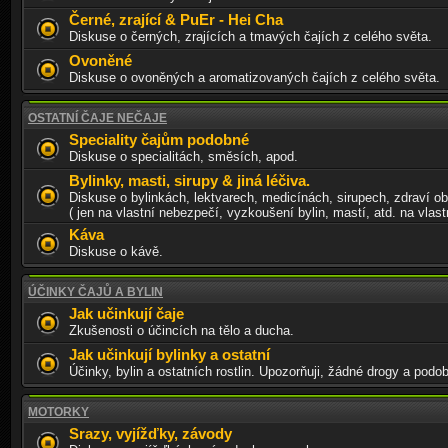
Černé, zrající & PuEr - Hei Cha
Diskuse o černých, zrajících a tmavých čajích z celého světa.
Ovoněné
Diskuse o ovoněných a aromatizovaných čajích z celého světa.
OSTATNÍ ČAJE NEČAJE
Speciality čajům podobné
Diskuse o specialitách, směsích, apod.
Bylinky, masti, sirupy & jiná léčiva.
Diskuse o bylinkách, lektvarech, medicínách, sirupech, zdraví o
( jen na vlastní nebezpečí, vyzkoušení bylin, mastí, atd. na vlastn
Káva
Diskuse o kávě.
ÚČINKY ČAJŮ A BYLIN
Jak učinkují čaje
Zkušenosti o účincích na tělo a ducha.
Jak učinkují bylinky a ostatní
Účinky, bylin a ostatních rostlin. Upozorňuji, žádné drogy a podo
MOTORKY
Srazy, vyjížďky, závody