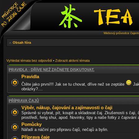
Webový průvodce čajem 
Obsah fóra
Vyhledat témata bez odpovědí
•
Zobrazit aktivní témata
PRAVIDLA - DŘÍVE NEŽ ZAČNETE DISKUTOVAT.
Pravidla
Čtěte jako první!!! Jak se tu chovat, dříve než se zeptáte
Jak
obrázky?....
PŘÍPRAVA ČAJŮ
Výběr, nákup, čajování a zajímavosti o čaji
Správně si vybrat, pít, koupit a skladovat čaj. Zkušenosti s čaji, 
prostředí, feng shui, apod. Novinky, tipy a naše fotky z čajování
Pomůcky
Nářadí a náčiní pro připravu čajů, nečajů a bylin.
Příprava čaje