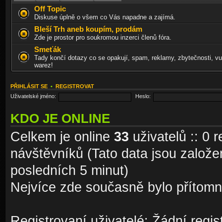
Off Topic
Diskuse úplně o všem co Vás napadne a zajímá.
Bleší Trh aneb koupím, prodám
Zde je prostor pro soukromou inzerci členů fóra.
Smeťák
Tady končí dotazy co se opakují, spam, reklamy, zbytečnosti, vu
warez!
PŘIHLÁSIT SE
•
REGISTROVAT
Uživatelské jméno:
Heslo:
KDO JE ONLINE
Celkem je online
33
uživatelů :: 0 
návštěvníků (Tato data jsou založena
posledních 5 minut)
Nejvíce zde současně bylo přítom
Registrovaní uživatelé: Žádní regis