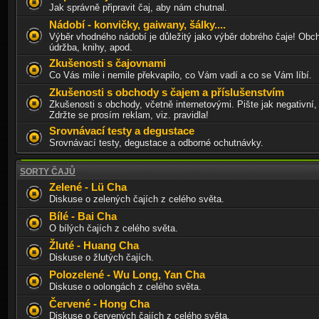
Jak správně připravit čaj, aby nám chutnal.
Nádobí - konvičky, gaiwany, šálky....
Výběr vhodného nádobí je důležitý jako výběr dobrého čaje! Obch
údržba, knihy, apod.
Zkušenosti s čajovnami
Co Vás mile i nemile překvapilo, co Vám vadí a co se Vám líbí.
Zkušenosti s obchody s čajem a příslušenstvím
Zkušenosti s obchody, včetně internetovými. Pište jak negativní, 
Zdržte se prosím reklam, viz. pravidla!
Srovnávací testy a degustace
Srovnávací testy, degustace a odborné ochutnávky.
SORTY ČAJŮ
Zelené - Lü Cha
Diskuse o zelených čajích z celého světa.
Bílé - Bai Cha
O bílých čajích z celého světa.
Žluté - Huang Cha
Diskuse o žlutých čajích.
Polozelené - Wu Long, Yan Cha
Diskuse o oolongách z celého světa.
Červené - Hong Cha
Diskuse o červených čajích z celého světa.