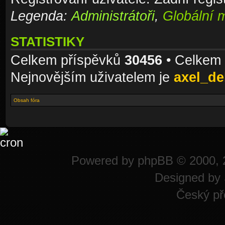
Legenda:
Administrátoři
,
Globální 
STATISTIKY
Celkem příspěvků
30456
• Celkem
Nejnovějším uživatelem je
axel_de
Obsah fóra
Powered by
phpBB
© 2000, 
Designed by
Český př