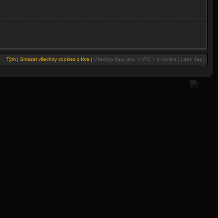
Tým
|
Smazat všechny cookies z fóra
|
Všechny časy jsou v UTC + 1 hodina [ Letní čas ]