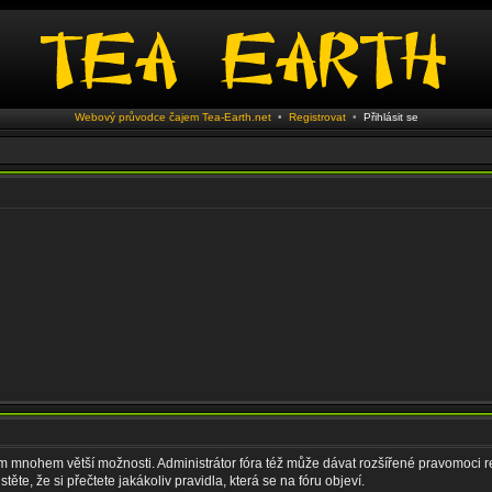
Webový průvodce čajem Tea-Earth.net
•
Registrovat
•
Přihlásit se
vám mnohem větší možnosti. Administrátor fóra též může dávat rozšířené pravomoci re
ěte, že si přečtete jakákoliv pravidla, která se na fóru objeví.