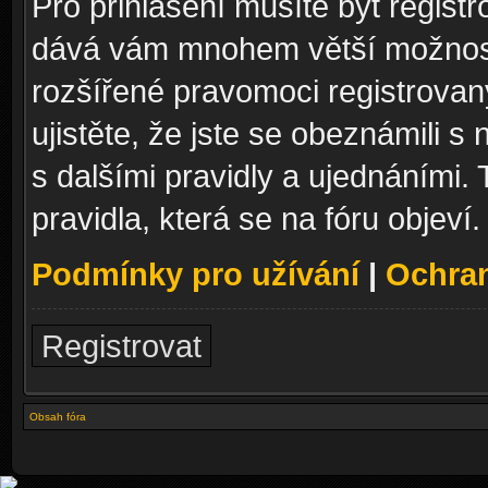
Pro přihlášení musíte být registr
dává vám mnohem větší možnosti
rozšířené pravomoci registrovan
ujistěte, že jste se obeznámili s
s dalšími pravidly a ujednáními. T
pravidla, která se na fóru objeví.
Podmínky pro užívání
|
Ochra
Registrovat
Obsah fóra