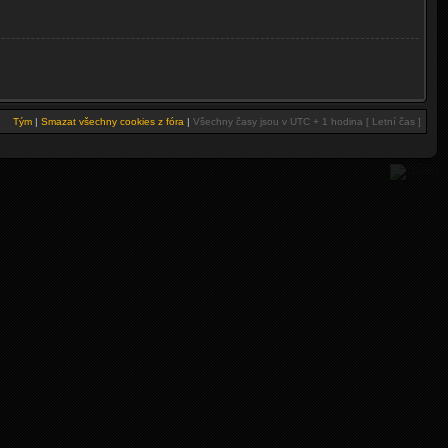
Tým
|
Smazat všechny cookies z fóra
|
Všechny časy jsou v UTC + 1 hodina [ Letní čas ]