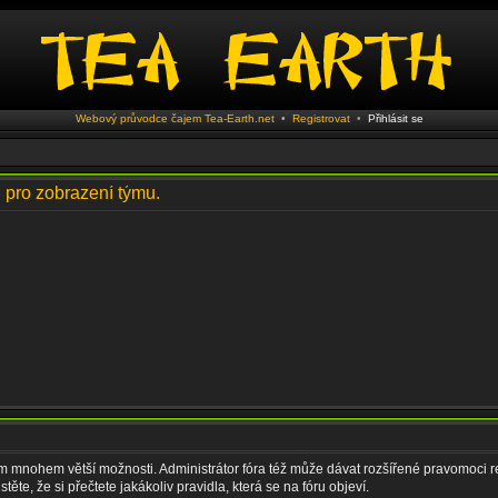
Webový průvodce čajem Tea-Earth.net
•
Registrovat
•
Přihlásit se
i pro zobrazení týmu.
vám mnohem větší možnosti. Administrátor fóra též může dávat rozšířené pravomoci re
ěte, že si přečtete jakákoliv pravidla, která se na fóru objeví.