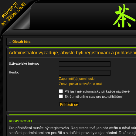
Obsah fóra
Administrátor vyžaduje, abyste byli registrováni a přihlášen
Uživatelské jméno:
Heslo:
Zapomněl(a) jsem heslo
Znovu poslat aktivační e-mail
Přihlásit mě automaticky při každé návštěvě
Skrýt můj online stav pro toto přihlášení
REGISTROVAT
Pro přihlášení musíte být registrován. Registrace trvá jen pár vteřin a dává 
s našimi podmínkami pro použití a s dalšími pravidly a ujednáními. Také se ujist