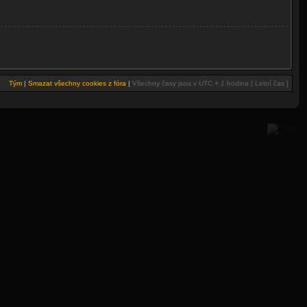
Tým
|
Smazat všechny cookies z fóra
|
Všechny časy jsou v UTC + 1 hodina [ Letní čas ]