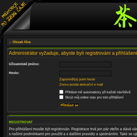
Obsah fóra
Administrátor vyžaduje, abyste byli registrováni a přihlášen
Uživatelské jméno:
Heslo:
Zapomněl(a) jsem heslo
Znovu poslat aktivační e-mail
Přihlásit mě automaticky při každé návštěvě
Skrýt můj online stav pro toto přihlášení
REGISTROVAT
Pro přihlášení musíte být registrován. Registrace trvá jen pár vteřin a dává 
s našimi podmínkami pro použití a s dalšími pravidly a ujednáními. Také se ujist