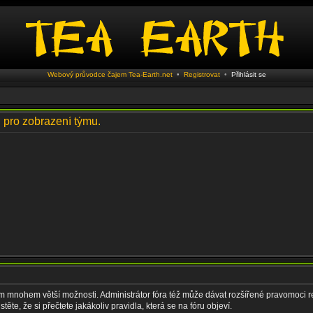
Webový průvodce čajem Tea-Earth.net
•
Registrovat
•
Přihlásit se
i pro zobrazení týmu.
vám mnohem větší možnosti. Administrátor fóra též může dávat rozšířené pravomoci re
ěte, že si přečtete jakákoliv pravidla, která se na fóru objeví.