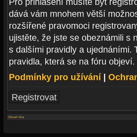
Pro přihlášení musíte být registr
dává vám mnohem větší možnosti
rozšířené pravomoci registrovan
ujistěte, že jste se obeznámili s
s dalšími pravidly a ujednáními. T
pravidla, která se na fóru objeví.
Podmínky pro užívání
|
Ochra
Registrovat
Obsah fóra