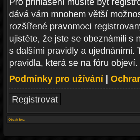
Pro přihlášení musíte být registr
dává vám mnohem větší možnosti
rozšířené pravomoci registrovan
ujistěte, že jste se obeznámili s
s dalšími pravidly a ujednáními. T
pravidla, která se na fóru objeví.
Podmínky pro užívání
|
Ochra
Registrovat
Obsah fóra