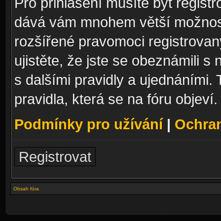
Pro přihlášení musíte být registr
dává vám mnohem větší možnosti
rozšířené pravomoci registrovan
ujistěte, že jste se obeznámili s
s dalšími pravidly a ujednáními. T
pravidla, která se na fóru objeví.
Podmínky pro užívání
|
Ochra
Registrovat
Obsah fóra