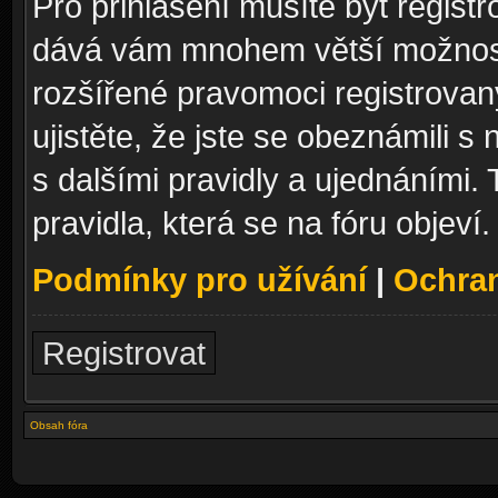
Pro přihlášení musíte být registr
dává vám mnohem větší možnosti
rozšířené pravomoci registrovan
ujistěte, že jste se obeznámili s
s dalšími pravidly a ujednáními. T
pravidla, která se na fóru objeví.
Podmínky pro užívání
|
Ochra
Registrovat
Obsah fóra