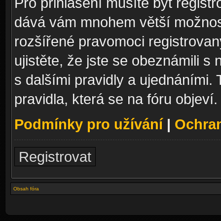
Pro přihlášení musíte být registr
dává vám mnohem větší možnosti
rozšířené pravomoci registrovan
ujistěte, že jste se obeznámili s
s dalšími pravidly a ujednáními. T
pravidla, která se na fóru objeví.
Podmínky pro užívání
|
Ochra
Registrovat
Obsah fóra