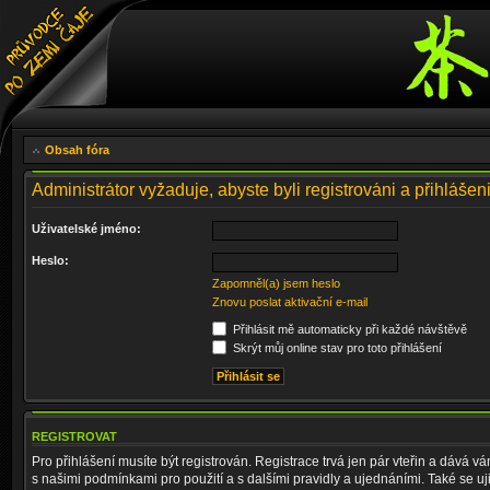
Obsah fóra
Administrátor vyžaduje, abyste byli registrováni a přihlášen
Uživatelské jméno:
Heslo:
Zapomněl(a) jsem heslo
Znovu poslat aktivační e-mail
Přihlásit mě automaticky při každé návštěvě
Skrýt můj online stav pro toto přihlášení
REGISTROVAT
Pro přihlášení musíte být registrován. Registrace trvá jen pár vteřin a dává 
s našimi podmínkami pro použití a s dalšími pravidly a ujednáními. Také se ujist