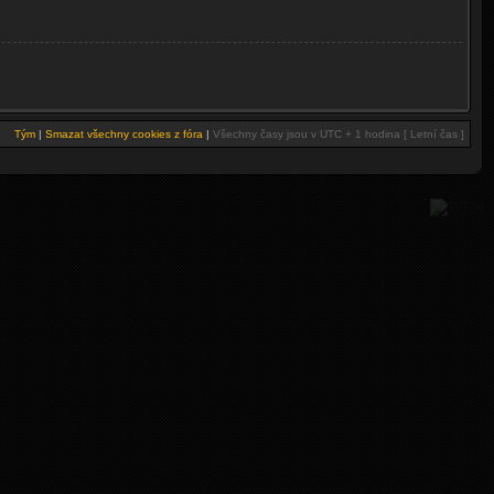
Tým
|
Smazat všechny cookies z fóra
|
Všechny časy jsou v UTC + 1 hodina [ Letní čas ]