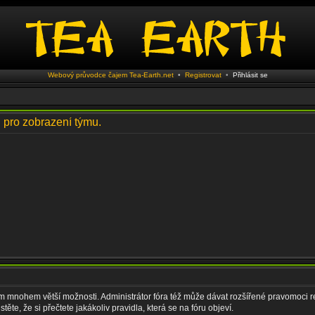
Webový průvodce čajem Tea-Earth.net
•
Registrovat
•
Přihlásit se
i pro zobrazení týmu.
vám mnohem větší možnosti. Administrátor fóra též může dávat rozšířené pravomoci re
ěte, že si přečtete jakákoliv pravidla, která se na fóru objeví.