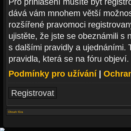
Pro přihlášení musíte být registr
dává vám mnohem větší možnosti
rozšířené pravomoci registrovan
ujistěte, že jste se obeznámili s
s dalšími pravidly a ujednáními. T
pravidla, která se na fóru objeví.
Podmínky pro užívání
|
Ochra
Registrovat
Obsah fóra