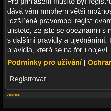
Pro přihlášení musíte být registr
dává vám mnohem větší možnosti
rozšířené pravomoci registrovan
ujistěte, že jste se obeznámili s
s dalšími pravidly a ujednáními. T
pravidla, která se na fóru objeví.
Podmínky pro užívání
|
Ochra
Registrovat
Obsah fóra