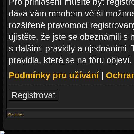
Pro přihlášení musíte být registr
dává vám mnohem větší možnosti
rozšířené pravomoci registrovan
ujistěte, že jste se obeznámili s
s dalšími pravidly a ujednáními. T
pravidla, která se na fóru objeví.
Podmínky pro užívání
|
Ochra
Registrovat
Obsah fóra