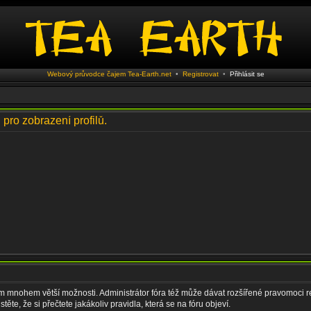
Webový průvodce čajem Tea-Earth.net
•
Registrovat
•
Přihlásit se
 pro zobrazení profilů.
vám mnohem větší možnosti. Administrátor fóra též může dávat rozšířené pravomoci re
ěte, že si přečtete jakákoliv pravidla, která se na fóru objeví.