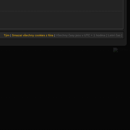
Tým
|
Smazat všechny cookies z fóra
|
Všechny časy jsou v UTC + 1 hodina [ Letní čas ]