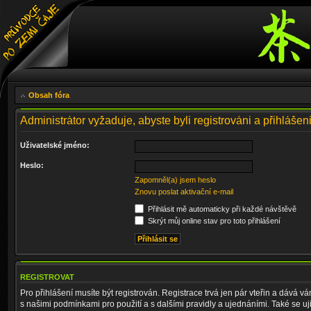
Obsah fóra
Administrátor vyžaduje, abyste byli registrováni a přihlášeni
Uživatelské jméno:
Heslo:
Zapomněl(a) jsem heslo
Znovu poslat aktivační e-mail
Přihlásit mě automaticky při každé návštěvě
Skrýt můj online stav pro toto přihlášení
REGISTROVAT
Pro přihlášení musíte být registrován. Registrace trvá jen pár vteřin a dává 
s našimi podmínkami pro použití a s dalšími pravidly a ujednáními. Také se ujist