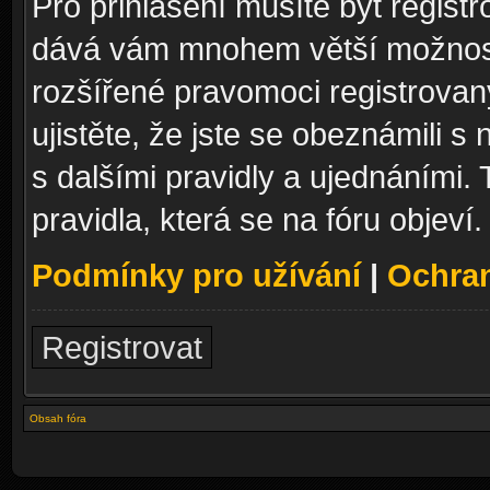
Pro přihlášení musíte být registr
dává vám mnohem větší možnosti
rozšířené pravomoci registrovan
ujistěte, že jste se obeznámili s
s dalšími pravidly a ujednáními. T
pravidla, která se na fóru objeví.
Podmínky pro užívání
|
Ochra
Registrovat
Obsah fóra