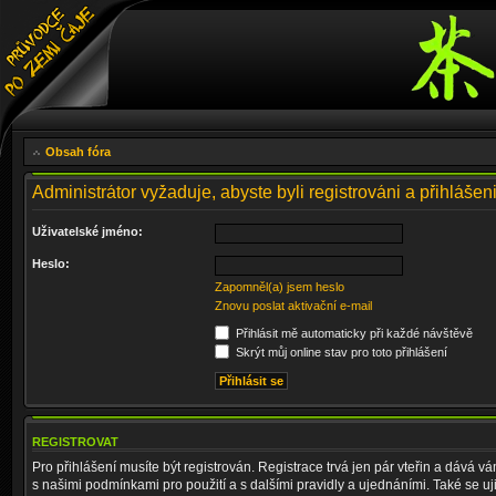
Obsah fóra
Administrátor vyžaduje, abyste byli registrováni a přihlášeni
Uživatelské jméno:
Heslo:
Zapomněl(a) jsem heslo
Znovu poslat aktivační e-mail
Přihlásit mě automaticky při každé návštěvě
Skrýt můj online stav pro toto přihlášení
REGISTROVAT
Pro přihlášení musíte být registrován. Registrace trvá jen pár vteřin a dává 
s našimi podmínkami pro použití a s dalšími pravidly a ujednáními. Také se ujist