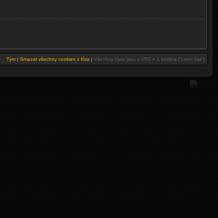
Tým
|
Smazat všechny cookies z fóra
|
Všechny časy jsou v UTC + 1 hodina [ Letní čas ]