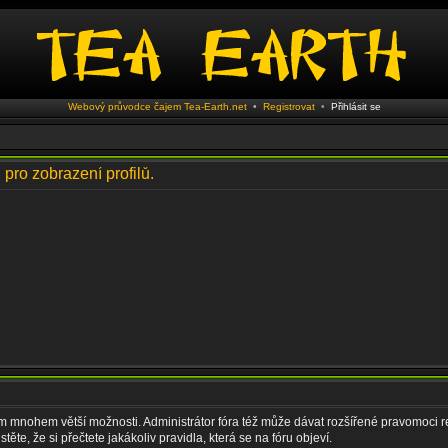
Webový průvodce čajem Tea-Earth.net
•
Registrovat
•
Přihlásit se
 pro zobrazení profilů.
vám mnohem větší možnosti. Administrátor fóra též může dávat rozšířené pravomoci re
ěte, že si přečtete jakákoliv pravidla, která se na fóru objeví.