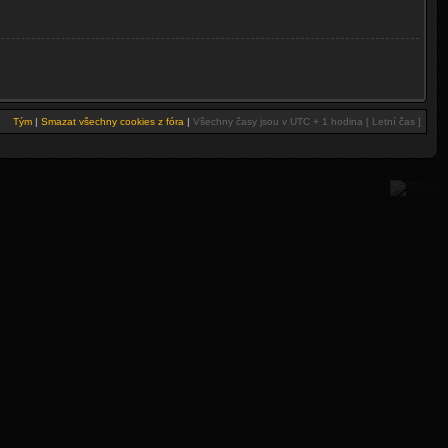
Tým
|
Smazat všechny cookies z fóra
|
Všechny časy jsou v UTC + 1 hodina [ Letní čas ]