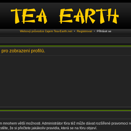
Webový průvodce čajem Tea-Earth.net
•
Registrovat
•
Přihlásit se
 pro zobrazení profilů.
vám mnohem větší možnosti. Administrátor fóra též může dávat rozšířené pravomoci re
ěte, že si přečtete jakákoliv pravidla, která se na fóru objeví.