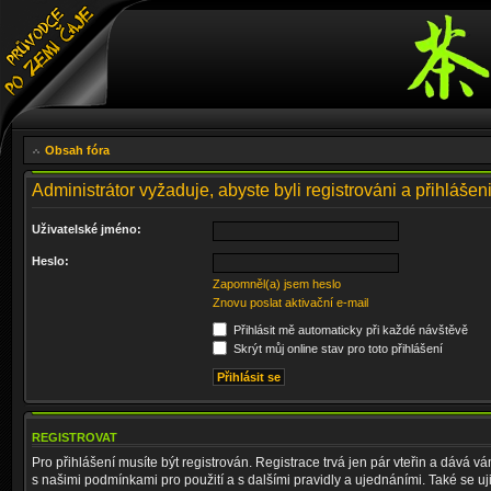
Obsah fóra
Administrátor vyžaduje, abyste byli registrováni a přihlášeni
Uživatelské jméno:
Heslo:
Zapomněl(a) jsem heslo
Znovu poslat aktivační e-mail
Přihlásit mě automaticky při každé návštěvě
Skrýt můj online stav pro toto přihlášení
REGISTROVAT
Pro přihlášení musíte být registrován. Registrace trvá jen pár vteřin a dává 
s našimi podmínkami pro použití a s dalšími pravidly a ujednáními. Také se ujist