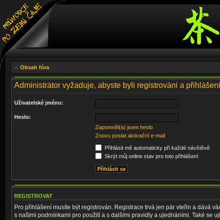
Obsah fóra
Administrátor vyžaduje, abyste byli registrováni a přihlášeni
Uživatelské jméno:
Heslo:
Zapomněl(a) jsem heslo
Znovu poslat aktivační e-mail
Přihlásit mě automaticky při každé návštěvě
Skrýt můj online stav pro toto přihlášení
REGISTROVAT
Pro přihlášení musíte být registrován. Registrace trvá jen pár vteřin a dává 
s našimi podmínkami pro použití a s dalšími pravidly a ujednáními. Také se ujist