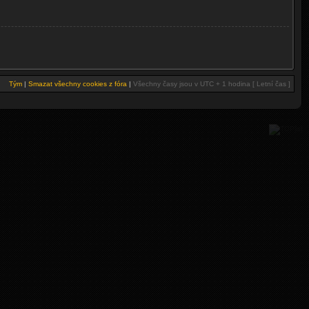
Tým
|
Smazat všechny cookies z fóra
|
Všechny časy jsou v UTC + 1 hodina [ Letní čas ]