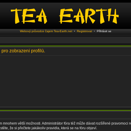
Webový průvodce čajem Tea-Earth.net
•
Registrovat
•
Přihlásit se
 pro zobrazení profilů.
vám mnohem větší možnosti. Administrátor fóra též může dávat rozšířené pravomoci re
ěte, že si přečtete jakákoliv pravidla, která se na fóru objeví.