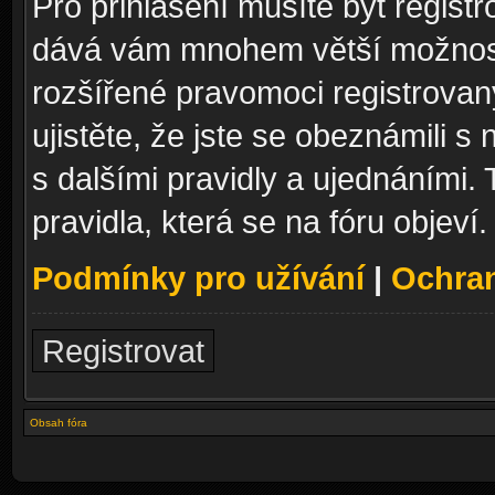
Pro přihlášení musíte být registr
dává vám mnohem větší možnosti
rozšířené pravomoci registrovan
ujistěte, že jste se obeznámili s
s dalšími pravidly a ujednáními. T
pravidla, která se na fóru objeví.
Podmínky pro užívání
|
Ochra
Registrovat
Obsah fóra