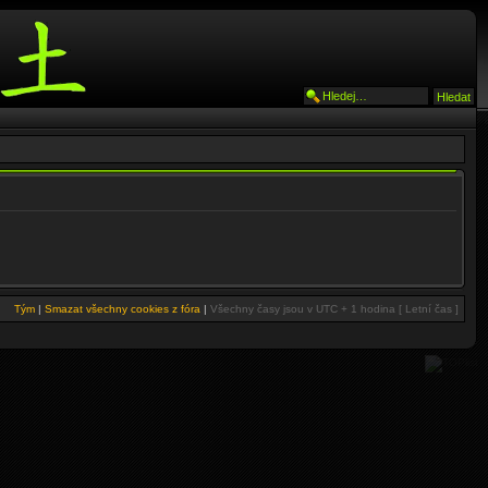
Tým
|
Smazat všechny cookies z fóra
|
Všechny časy jsou v UTC + 1 hodina [ Letní čas ]