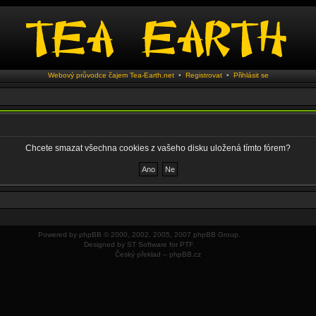
Webový průvodce čajem Tea-Earth.net
•
Registrovat
•
Přihlásit se
Chcete smazat všechna cookies z vašeho disku uložená tímto fórem?
Powered by
phpBB
© 2000, 2002, 2005, 2007 phpBB Group.
Designed by
ST Software
for
PTF
.
Český překlad –
phpBB.cz