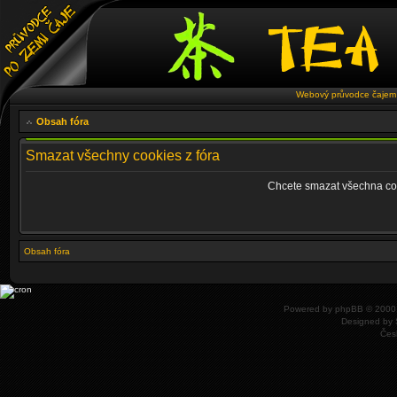
Webový průvodce čajem 
Obsah fóra
Smazat všechny cookies z fóra
Chcete smazat všechna coo
Obsah fóra
Powered by
phpBB
© 2000,
Designed by
Čes