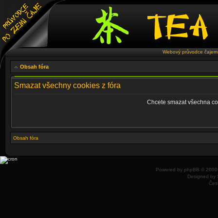
Webový průvodce čajem 
Obsah fóra
Smazat všechny cookies z fóra
Chcete smazat všechna coo
Obsah fóra
Powered by
phpBB
© 2000,
Designed by
Čes