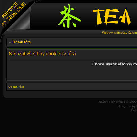
Webový průvodce čajem 
Obsah fóra
Smazat všechny cookies z fóra
Chcete smazat všechna coo
Obsah fóra
Powered by
phpBB
© 2000,
Designed by
Čes