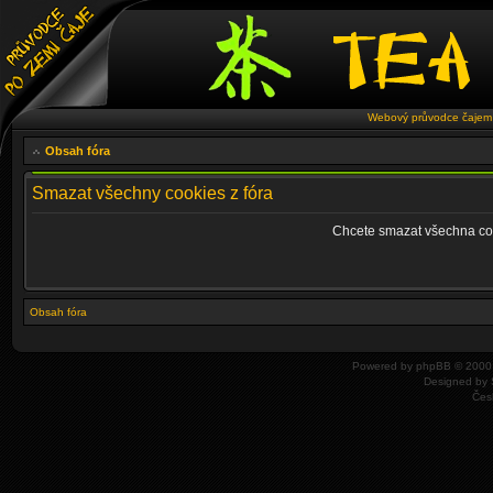
Webový průvodce čajem 
Obsah fóra
Smazat všechny cookies z fóra
Chcete smazat všechna coo
Obsah fóra
Powered by
phpBB
© 2000,
Designed by
Čes