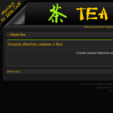
Webový průvodce čajem 
Obsah fóra
Smazat všechny cookies z fóra
Chcete smazat všechna coo
Obsah fóra
Powered by
phpBB
© 2000,
Designed by
Čes