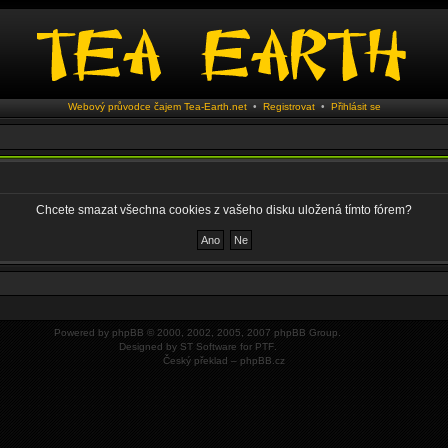
Webový průvodce čajem Tea-Earth.net
•
Registrovat
•
Přihlásit se
Chcete smazat všechna cookies z vašeho disku uložená tímto fórem?
Powered by
phpBB
© 2000, 2002, 2005, 2007 phpBB Group.
Designed by
ST Software
for
PTF
.
Český překlad –
phpBB.cz