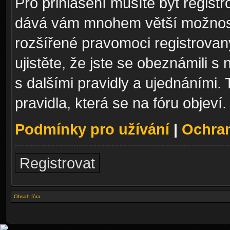
Pro přihlášení musíte být registr
dává vám mnohem větší možnosti
rozšířené pravomoci registrovan
ujistěte, že jste se obeznámili s
s dalšími pravidly a ujednáními. T
pravidla, která se na fóru objeví.
Podmínky pro užívání
|
Ochra
Registrovat
Obsah fóra