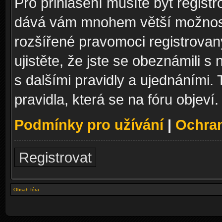
Pro přihlášení musíte být registr
dává vám mnohem větší možnosti
rozšířené pravomoci registrovan
ujistěte, že jste se obeznámili s
s dalšími pravidly a ujednáními. T
pravidla, která se na fóru objeví.
Podmínky pro užívání
|
Ochra
Registrovat
Obsah fóra