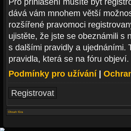
Pro přihlášení musíte být registr
dává vám mnohem větší možnosti
rozšířené pravomoci registrovan
ujistěte, že jste se obeznámili s
s dalšími pravidly a ujednáními. T
pravidla, která se na fóru objeví.
Podmínky pro užívání
|
Ochra
Registrovat
Obsah fóra