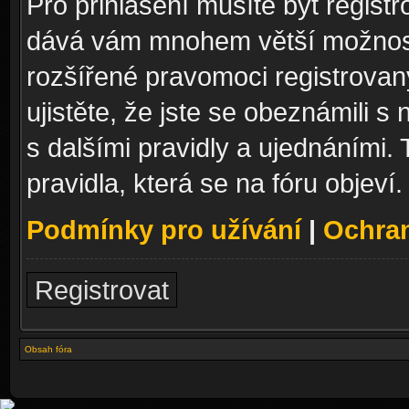
Pro přihlášení musíte být registr
dává vám mnohem větší možnosti
rozšířené pravomoci registrovan
ujistěte, že jste se obeznámili s
s dalšími pravidly a ujednáními. T
pravidla, která se na fóru objeví.
Podmínky pro užívání
|
Ochra
Registrovat
Obsah fóra