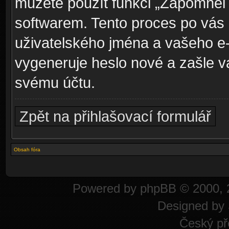
můžete použít funkci „Zapomněl
softwarem. Tento proces po vás
uživatelského jména a vašeho e
vygeneruje heslo nové a zašle vá
svému účtu.
Zpět na přihlašovací formulář
Obsah fóra
Powered by
phpBB
© 2000, 
Designed by
Český př