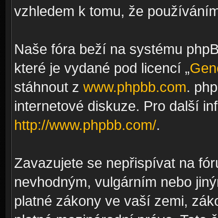
vzhledem k tomu, že používáním 
Naše fóra beží na systému phpBB
které je vydané pod licencí „
Gene
stáhnout z
www.phpbb.com
. ph
internetové diskuze. Pro další i
http://www.phpbb.com/
.
Zavazujete se nepřispívat na fó
nevhodným, vulgárním nebo jiný
platné zákony ve vaší zemi, záko