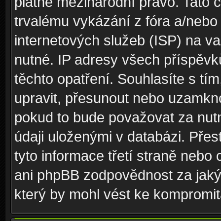
platné mezinárodní právo. Tato 
trvalému vykázání z fóra a/neb
internetových služeb (ISP) na v
nutné. IP adresy všech příspěvk
těchto opatření. Souhlasíte s tím
upravit, přesunout nebo uzamkno
pokud to bude považovat za nutn
údaji uloženými v databázi. Pře
tyto informace třetí straně nebo
ani phpBB zodpovědnost za jakýk
který by mohl vést ke kompromita