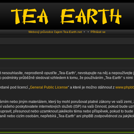
Webový průvodce čajem Tea-Earth.net
•
•
Přihlásit se
nesouhlasíte, neprodleně opusťte „Tea-Earth“, nevstupujte na něj a nepoužívejte j
to podmínky průběžně sledovat vzhledem k tomu, že používáním „Tea-Earth“ s nimi 
ydané pod licencí „
General Public License
“ a které je možno stáhnout z
www.phpb
rním nebo jiným materiálem, který by mohl porušovat platné zákony ve vaší zemi, z
í vašeho poskytovatele internetových služeb (ISP) na vaši činnost, pokud bude uz
it, upravit, přesunout nebo uzamknout jakékoliv téma nebo příspěvek, pokud to bude
straně nebo cizím osobám, nepřebírá „Tea-Earth“ ani phpBB zodpovědnost za jakýkoli