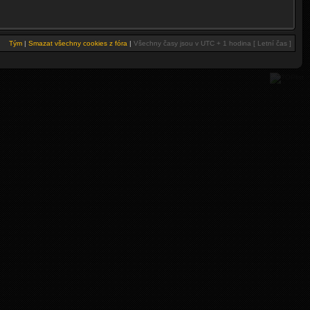
Tým
|
Smazat všechny cookies z fóra
|
Všechny časy jsou v UTC + 1 hodina [ Letní čas ]