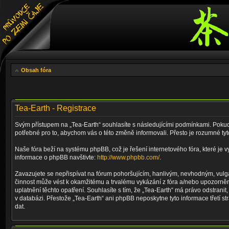
Obsah fóra
Tea-Earth - Registrace
Svým přístupem na „Tea-Earth“ souhlasíte s následujícími podmínkami. Pokud 
potřebné pro to, abychom vás o této změně informovali. Přesto je rozumné ty
Naše fóra beží na systému phpBB, což je řešení internetového fóra, které je v
informace o phpBB navštivte:
http://www.phpbb.com/
.
Zavazujete se nepřispívat na fórum pohoršujícím, hanlivým, nevhodným, vulgá
činnost může vést k okamžitému a trvalému vykázání z fóra a/nebo upozorněn
uplatnění těchto opatření. Souhlasíte s tím, že „Tea-Earth“ má právo odstran
v databázi. Přestože „Tea-Earth“ ani phpBB neposkytne tyto informace třetí 
dat.