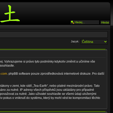
Jazyk:
ej. Vyhrazujeme si právo tyto podmínky kdykoliv změnit a učiníme vše
souhlasíte.
b.com
. phpBB software pouze zprostředkovává internetové diskuze. Pro další
ákony v zemi, kde sídlí „Tea-Earth“, nebo platné mezinárodní právo. Tato
náno za nutné. IP adresy všech příspěvků jsou ukládány pro případné
 považovat za nutné. Jako uživatel souhlasíte se všemi údaji uloženými
v pokus o vniknutí do systému, který by mohl vést ke kompromitaci těchto