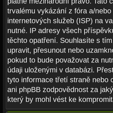
platné mezinárodní právo. Tato 
trvalému vykázání z fóra a/neb
internetových služeb (ISP) na v
nutné. IP adresy všech příspěvk
těchto opatření. Souhlasíte s tím
upravit, přesunout nebo uzamkno
pokud to bude považovat za nutn
údaji uloženými v databázi. Pře
tyto informace třetí straně nebo
ani phpBB zodpovědnost za jakýk
který by mohl vést ke kompromita