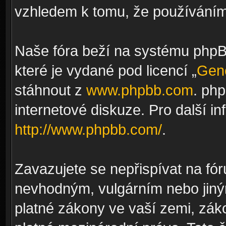
vzhledem k tomu, že používáním 
Naše fóra beží na systému phpBB
které je vydané pod licencí „
Gene
stáhnout z
www.phpbb.com
. ph
internetové diskuze. Pro další i
http://www.phpbb.com/
.
Zavazujete se nepřispívat na fó
nevhodným, vulgárním nebo jiný
platné zákony ve vaší zemi, záko