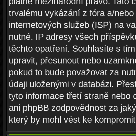
platné mezinárodní právo. Tato 
trvalému vykázání z fóra a/neb
internetových služeb (ISP) na v
nutné. IP adresy všech příspěvk
těchto opatření. Souhlasíte s tím
upravit, přesunout nebo uzamkno
pokud to bude považovat za nutn
údaji uloženými v databázi. Pře
tyto informace třetí straně nebo
ani phpBB zodpovědnost za jakýk
který by mohl vést ke kompromita