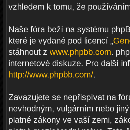
vzhledem k tomu, že používáním 
Naše fóra beží na systému phpBB
které je vydané pod licencí „
Gene
stáhnout z
www.phpbb.com
. ph
internetové diskuze. Pro další i
http://www.phpbb.com/
.
Zavazujete se nepřispívat na fó
nevhodným, vulgárním nebo jiný
platné zákony ve vaší zemi, záko