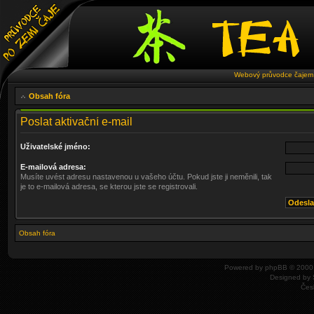
Webový průvodce čajem 
Obsah fóra
Poslat aktivační e-mail
Uživatelské jméno:
E-mailová adresa:
Musíte uvést adresu nastavenou u vašeho účtu. Pokud jste ji neměnili, tak
je to e-mailová adresa, se kterou jste se registrovali.
Obsah fóra
Powered by
phpBB
© 2000,
Designed by
Čes