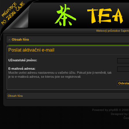
Webový průvodce čajem 
Obsah fóra
Poslat aktivační e-mail
Uživatelské jméno:
E-mailová adresa:
Musíte uvést adresu nastavenou u vašeho účtu. Pokud jste ji neměnili, tak
je to e-mailová adresa, se kterou jste se registrovali.
Obsah fóra
Powered by
phpBB
© 2000,
Designed by
Čes