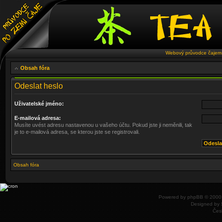
Webový průvodce čajem 
Obsah fóra
Odeslat heslo
Uživatelské jméno:
E-mailová adresa:
Musíte uvést adresu nastavenou u vašeho účtu. Pokud jste ji neměnili, tak
je to e-mailová adresa, se kterou jste se registrovali.
Obsah fóra
Powered by
phpBB
© 2000,
Designed by
Čes