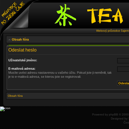
Webový průvodce čajem 
Obsah fóra
Odeslat heslo
Uživatelské jméno:
E-mailová adresa:
Musíte uvést adresu nastavenou u vašeho účtu. Pokud jste ji neměnili, tak
je to e-mailová adresa, se kterou jste se registrovali.
Obsah fóra
Powered by
phpBB
© 2000,
Designed by
Čes