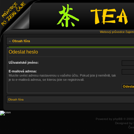
Webový průvodce čajem 
Obsah fóra
Odeslat heslo
Uživatelské jméno:
E-mailová adresa:
Musíte uvést adresu nastavenou u vašeho účtu. Pokud jste ji neměnili, tak
je to e-mailová adresa, se kterou jste se registrovali.
Obsah fóra
Powered by
phpBB
© 2000,
Designed by
Čes