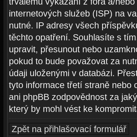
trvalému vykázání z fóra a/neb
internetových služeb (ISP) na v
nutné. IP adresy všech příspěvk
těchto opatření. Souhlasíte s tím
upravit, přesunout nebo uzamkno
pokud to bude považovat za nutn
údaji uloženými v databázi. Pře
tyto informace třetí straně nebo
ani phpBB zodpovědnost za jakýk
který by mohl vést ke kompromita
Zpět na přihlašovací formulář