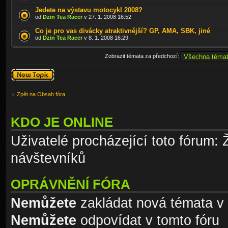
Jedete na výstavu motocykl 2008?
od
Dzin Tea Racer
v 27. 1. 2008 16:52
Co je pro vas divácky atraktivnější? GP, AMA, SBK, jiné
od
Dzin Tea Racer
v 8. 1. 2008 16:29
Zobrazit témata za předchozí:
Odeslat nové
téma
Zpět na Obsah fóra
KDO JE ONLINE
Uživatelé procházející toto fórum: 
návštevníků
OPRÁVNĚNÍ FÓRA
Nemůžete
zakládat nová témata v 
Nemůžete
odpovídat v tomto fóru