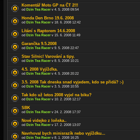
Komentář Moto GP na ČT 2!!!
od
Dzin Tea Racer
v 4. 5. 2008 09:54
Honda Den Brno 19.6. 2008
od
Dzin Tea Racer
v 18. 6. 2008 12:42
Lítání s Raptorem 14.6.2008
od
Dzin Tea Racer
v 15. 6. 2008 11:49
Garančka 9.5.2008
od
Dzin Tea Racer
v 9. 5. 2008 22:47
Stav Silnic! Varování a tipy.
od
Dzin Tea Racer
v 8. 5. 2008 10:21
4.5. 2008 Vyjížďka.
od
Dzin Tea Racer
v 4. 5. 2008 20:22
3.5. 2008 Tak dneska snad vyjedem, kdo se přidá? :-)
od
Dzin Tea Racer
v 3. 5. 2008 10:55
Tak kdo už letos 2008 vyjel na biku?
od
Dzin Tea Racer
v 10. 2. 2008 12:17
SBK
od
Dzin Tea Racer
v 24. 2. 2008 17:37
Nové videjko z loňska..
od
Dzin Tea Racer
v 17. 2. 2008 13:07
Navrhoval bych minisrazík nebo vyjíždku...
od
Dzin Tea Racer
v 8. 1. 2008 16:25