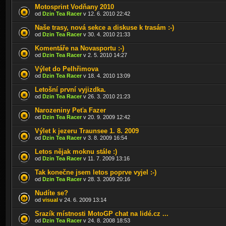
Motosprint Vodňany 2010
od
Dzin Tea Racer
v 12. 6. 2010 22:42
Naše trasy, nová sekce a diskuse k trasám :-)
od
Dzin Tea Racer
v 30. 4. 2010 21:33
Komentáře na Novasportu :-)
od
Dzin Tea Racer
v 2. 5. 2010 14:27
Výlet do Pelhřimova
od
Dzin Tea Racer
v 18. 4. 2010 13:09
Letošní první vyjizdka.
od
Dzin Tea Racer
v 26. 3. 2010 21:23
Narozeniny Peťa Fazer
od
Dzin Tea Racer
v 20. 9. 2009 12:42
Výlet k jezeru Traunsee 1. 8. 2009
od
Dzin Tea Racer
v 3. 8. 2009 16:54
Letos nějak moknu stále :)
od
Dzin Tea Racer
v 11. 7. 2009 13:16
Tak konečne jsem letos poprve vyjel :-)
od
Dzin Tea Racer
v 28. 3. 2009 20:16
Nudíte se?
od
visual
v 24. 6. 2009 13:14
Srazík místnosti MotoGP chat na lidé.cz ...
od
Dzin Tea Racer
v 24. 8. 2008 18:53