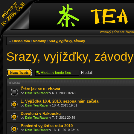
Webový průvodce čajem 
Obsah fóra
‹
Motorky
‹
Srazy, vyjížďky, závody
Srazy, vyjížďky, závody
Odeslat nové
téma
TÉMATA
Čtěte jak se tu chovat.
od
Dzin Tea Racer
v 6. 1. 2008 16:43
1. Vyjížďka 18.4. 2013, sezona nám začala!
od
Dzin Tea Racer
v 18. 4. 2013 19:51
Dovolená v Rakousku
od
Dzin Tea Racer
v 7. 7. 2011 20:39
Poslední vyjiždka roku 2010
od
Dzin Tea Racer
v 13. 11. 2010 23:14