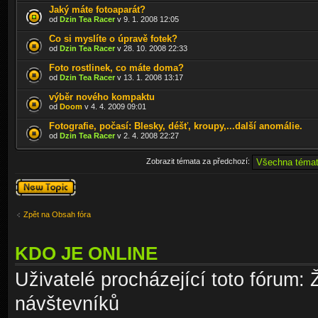
Jaký máte fotoaparát?
od
Dzin Tea Racer
v 9. 1. 2008 12:05
Co si myslíte o úpravě fotek?
od
Dzin Tea Racer
v 28. 10. 2008 22:33
Foto rostlinek, co máte doma?
od
Dzin Tea Racer
v 13. 1. 2008 13:17
výběr nového kompaktu
od
Doom
v 4. 4. 2009 09:01
Fotografie, počasí: Blesky, déšť, kroupy,...další anomálie.
od
Dzin Tea Racer
v 2. 4. 2008 22:27
Zobrazit témata za předchozí:
Odeslat nové
téma
Zpět na Obsah fóra
KDO JE ONLINE
Uživatelé procházející toto fórum: 
návštevníků