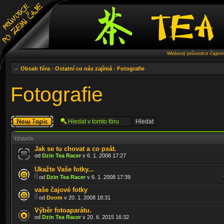
Webový průvodce čajem 
Obsah fóra
‹
Ostatní co nás zajímá
‹
Fotografie
Fotografie
Odeslat nové
téma
TÉMATA
Jak se tu chovat a co psát.
od
Dzin Tea Racer
v 6. 1. 2008 17:27
Ukažte Vaše fotky...
od
Dzin Tea Racer
v 6. 1. 2008 17:39
vaše čajové fotky
od
Doom
v 20. 1. 2008 18:31
Výběr fotoaparátu.
od
Dzin Tea Racer
v 20. 6. 2015 16:32