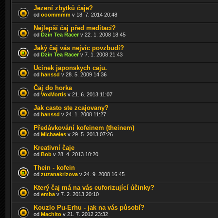
Jezení zbytků čaje?
od
ooommmm
v 18. 7. 2014 20:48
Nejlepší čaj před meditací?
od
Dzin Tea Racer
v 22. 1. 2008 18:45
Jaký čaj vás nejvíc povzbudí?
od
Dzin Tea Racer
v 7. 1. 2008 21:43
Ucinek japonskych caju.
od
hanssd
v 28. 5. 2009 14:36
Čaj do horka
od
VoxMortis
v 21. 6. 2013 11:07
Jak casto ste zcajovany?
od
hanssd
v 24. 1. 2008 11:27
Předávkování kofeinem (theinem)
od
Michaeles
v 29. 5. 2013 07:26
Kreativní čaje
od
Bob
v 28. 4. 2013 10:20
Thein - kofein
od
zuzanakrizova
v 24. 9. 2008 16:45
Který čaj má na vás euforizující účinky?
od
emba
v 7. 2. 2013 20:10
Kouzlo Pu-Erhu - jak na vás působí?
od
Machito
v 21. 7. 2012 23:32