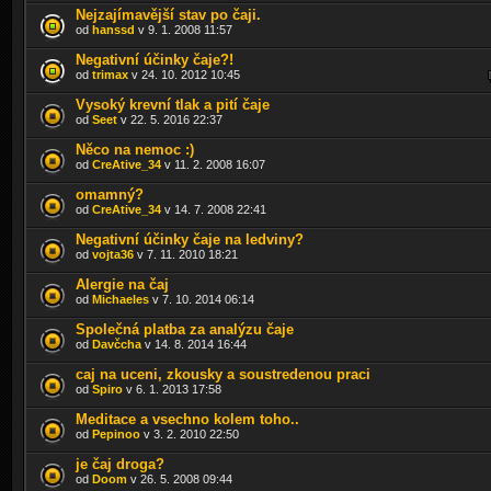
Nejzajímavější stav po čaji.
od
hanssd
v 9. 1. 2008 11:57
Negativní účinky čaje?!
od
trimax
v 24. 10. 2012 10:45
Vysoký krevní tlak a pití čaje
od
Seet
v 22. 5. 2016 22:37
Něco na nemoc :)
od
CreAtive_34
v 11. 2. 2008 16:07
omamný?
od
CreAtive_34
v 14. 7. 2008 22:41
Negativní účinky čaje na ledviny?
od
vojta36
v 7. 11. 2010 18:21
Alergie na čaj
od
Michaeles
v 7. 10. 2014 06:14
Společná platba za analýzu čaje
od
Davčcha
v 14. 8. 2014 16:44
caj na uceni, zkousky a soustredenou praci
od
Spiro
v 6. 1. 2013 17:58
Meditace a vsechno kolem toho..
od
Pepinoo
v 3. 2. 2010 22:50
je čaj droga?
od
Doom
v 26. 5. 2008 09:44