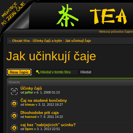
Webový průvodce čajem 
Obsah fóra
‹
Účinky čajů a bylin
‹
Jak učinkují čaje
Jak učinkují čaje
Odeslat nové
téma
TÉMATA
Účinky čajů
od
jaffar
v 6. 1. 2008 01:13
Čaj na studené končetiny
od
trimax
v 3. 11. 2012 19:27
Dlouhodobe piti caje
od
hanssd
v 7. 6. 2011 14:22
caj bez "nabijejicich" ucinku?
od
Spiro
v 3. 1. 2013 22:51