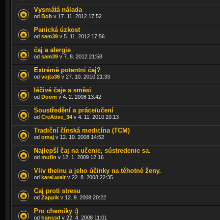
Vysmátá nálada
od
Bob
v 17. 11. 2012 17:52
Panická úzkost
od
sam39
v 5. 11. 2012 17:56
čaj a alergie
od
sam39
v 7. 8. 2012 21:58
Extrémě potentní čaj?
od
vojta36
v 27. 10. 2010 21:33
léčivé čaje a směsi
od
Doom
v 4. 2. 2008 13:42
Soustředění a práce/učení
od
CreAtive_34
v 4. 11. 2010 20:13
Tradiční čínská medicína (TCM)
od
omaj
v 12. 10. 2008 14:52
Najlepší čaj na učenie, sústredenie sa.
od
mufin
v 12. 1. 2009 12:16
Vliv theinu a jeho účinky na těhotné ženy.
od
karel.walt
v 22. 8. 2008 22:35
Caj proti stresu
od
Zappik
v 12. 9. 2008 20:22
Pro chemiky :)
od
hanssd
v 22. 4. 2008 11:01