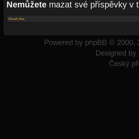
Nemůžete
mazat své příspěvky v t
Obsah fóra
Powered by
phpBB
© 2000, 
Designed by
Český př