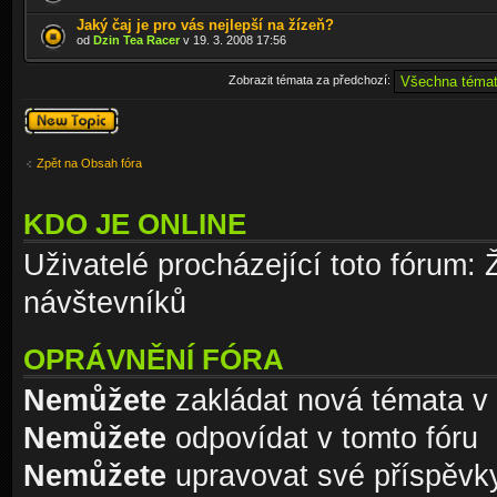
Jaký čaj je pro vás nejlepší na žízeň?
od
Dzin Tea Racer
v 19. 3. 2008 17:56
Zobrazit témata za předchozí:
Odeslat nové
téma
Zpět na Obsah fóra
KDO JE ONLINE
Uživatelé procházející toto fórum: 
návštevníků
OPRÁVNĚNÍ FÓRA
Nemůžete
zakládat nová témata v 
Nemůžete
odpovídat v tomto fóru
Nemůžete
upravovat své příspěvky