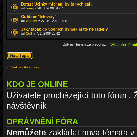
Dotaz: Ucinky michani bylinnych caju
od
omaj
v 28. 8. 2008 01:07
Outdoor "lektvary"
od
vojta36
v 27. 10. 2011 16:19
Jaky tabak do vodnich dymek mate nejradeji?
od
Colt
v 7. 1. 2008 20:42
Zobrazit témata za předchozí:
Odeslat nové
téma
Zpět na Obsah fóra
KDO JE ONLINE
Uživatelé procházející toto fórum: 
návštěvník
OPRÁVNĚNÍ FÓRA
Nemůžete
zakládat nová témata v 