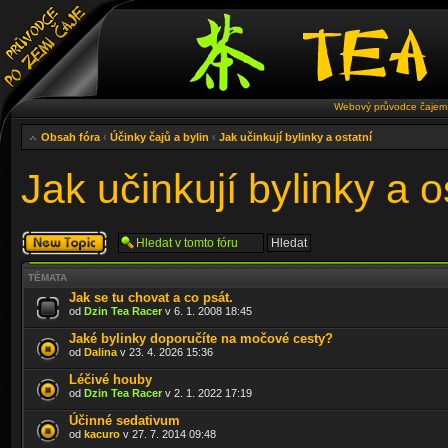
Webový průvodce čajem 
Obsah fóra
‹
Účinky čajů a bylin
‹
Jak učinkují bylinky a ostatní
Jak učinkují bylinky a o
Odeslat nové
téma
TÉMATA
Jak se tu chovat a co psát.
od
Dzin Tea Racer
v 6. 1. 2008 18:45
Jaké bylinky doporučíte na močové cesty?
od
Dalina
v 23. 4. 2026 15:36
Léčivé houby
od
Dzin Tea Racer
v 2. 1. 2022 17:19
Účinné sedativum
od
kacuro
v 27. 7. 2014 09:48